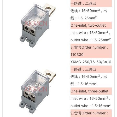
一路进，二路出
2
进线：16-50mm
，出
2
线：1.5-25mm
One-inlet, two-outlet
2
Inlet wire：16-50mm
，
2
outlet wire：1.5-25mm
订货号Order number：
110330
XKMG-250/16-50/3×16
一路进，三路出
2
进线：16-50mm
，出
2
线：1.5-16mm
One-inlet, three-outlet
2
Inlet wire：16-50mm
，
2
outlet wire：1.5-16mm
订货号Order number：