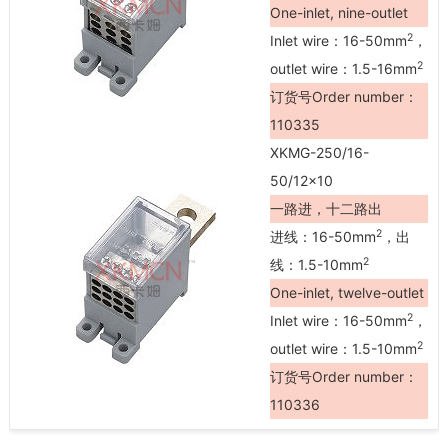
One-inlet, nine-outlet
2
Inlet wire：16-50mm
，
2
outlet wire：1.5-16mm
订货号Order number：
110335
XKMG-250/16-
50/12×10
一路进，十二路出
2
进线：16-50mm
，出
2
线：1.5-10mm
One-inlet, twelve-outlet
2
Inlet wire：16-50mm
，
2
outlet wire：1.5-10mm
订货号Order number：
110336