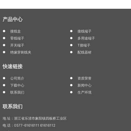
产品中心
接线盒
接线端子
零线端子
多用途端子
开关端子
T接端子
绝缘穿刺线夹
配线器材
快速链接
公司简介
资质荣誉
下载中心
新闻中心
联系我们
生产环境
联系我们
地 址：浙江省乐清市象阳镇四板桥工业区
电 话：0577-61616111 61616112