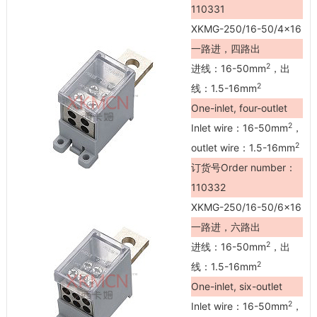
110331
XKMG-250/16-50/4×16
一路进，四路出
2
进线：16-50mm
，出
2
线：1.5-16mm
One-inlet, four-outlet
2
Inlet wire：16-50mm
，
2
outlet wire：1.5-16mm
订货号Order number：
110332
XKMG-250/16-50/6×16
一路进，六路出
2
进线：16-50mm
，出
2
线：1.5-16mm
One-inlet, six-outlet
2
Inlet wire：16-50mm
，