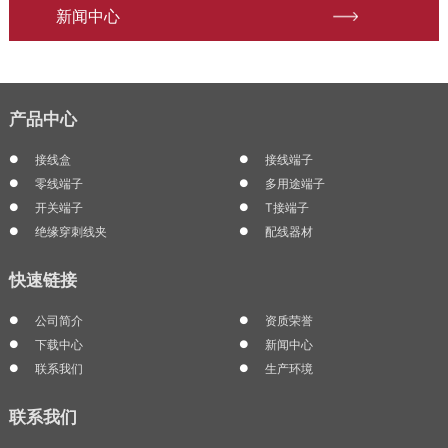
新闻中心
产品中心
接线盒
接线端子
零线端子
多用途端子
开关端子
T接端子
绝缘穿刺线夹
配线器材
快速链接
公司简介
资质荣誉
下载中心
新闻中心
联系我们
生产环境
联系我们