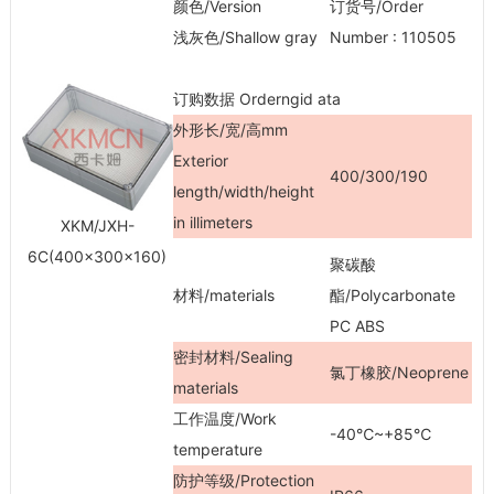
颜色/Version
订货号/Order
浅灰色/Shallow gray
Number : 110505
订购数据 Orderngid ata
外形长/宽/高mm
Exterior
400/300/190
length/width/height
in illimeters
XKM/JXH-
6C(400×300×160)
聚碳酸
材料/materials
酯/Polycarbonate
PC ABS
密封材料/Sealing
氯丁橡胶/Neoprene
materials
工作温度/Work
-40℃~+85℃
temperature
防护等级/Protection