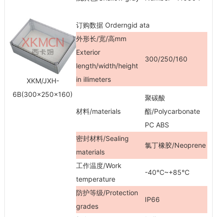
订购数据 Orderngid ata
外形长/宽/高mm
Exterior
300/250/160
length/width/height
in illimeters
XKM/JXH-
6B(300×250×160)
聚碳酸
材料/materials
酯/Polycarbonate
PC ABS
密封材料/Sealing
氯丁橡胶/Neoprene
materials
工作温度/Work
-40℃~+85℃
temperature
防护等级/Protection
IP66
grades