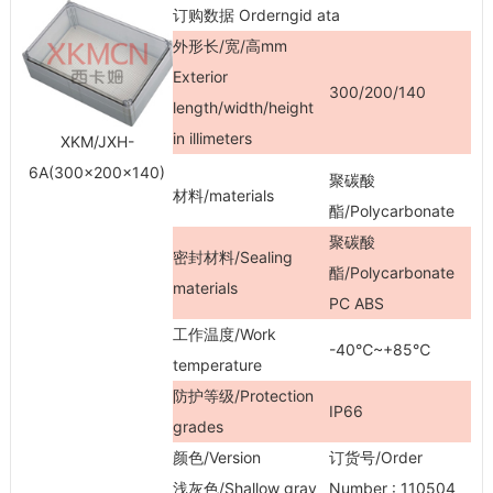
订购数据 Orderngid ata
外形长/宽/高mm
Exterior
300/200/140
length/width/height
in illimeters
XKM/JXH-
6A(300×200×140)
聚碳酸
材料/materials
酯/Polycarbonate
聚碳酸
密封材料/Sealing
酯/Polycarbonate
materials
PC ABS
工作温度/Work
-40℃~+85℃
temperature
防护等级/Protection
IP66
grades
颜色/Version
订货号/Order
浅灰色/Shallow gray
Number : 110504