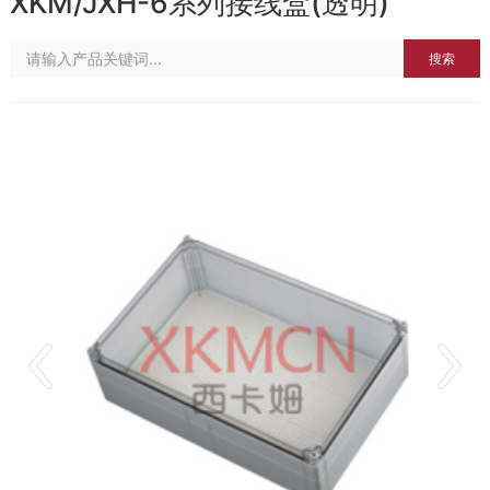
XKM/JXH-6系列接线盒(透明)
搜索