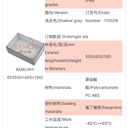
IP66
grades
颜色/Version
订货号/Order
浅灰色/Shallow gray
Number : 110506
订购数据 Orderngid ata
外形长/宽/高mm
Exterior
500/400/190
length/width/height
in illimeters
XKM/JXH-
6D(500×400×190)
聚碳酸
材料/materials
酯/Polycarbonate
PC ABS
密封材料/Sealing
氯丁橡胶/Neoprene
materials
工作温度/Work
-40℃~+85℃
temperature