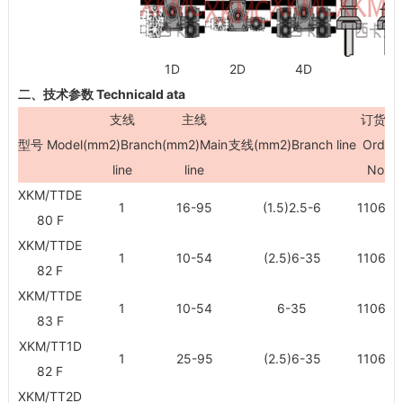
1D
2D
4D
二、技术参数 Technicald ata
支线
主线
订货号
型号 Model
(mm
2
)Branch
(mm
2
)Main
支线(mm
2
)Branch line
Order
line
line
No .
XKM/TTDE
1
16-95
(1.5)2.5-6
110657
80 F
XKM/TTDE
1
10-54
(2.5)6-35
110658
82 F
XKM/TTDE
1
10-54
6-35
110659
83 F
XKM/TT1D
1
25-95
(2.5)6-35
110660
82 F
XKM/TT2D