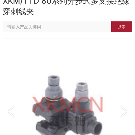
XKM/TTD 80系列分步式多支接绝缘
穿刺线夹
搜索