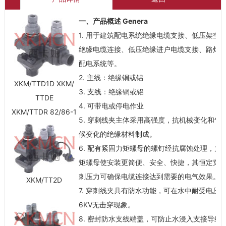
一、产品概述 Genera
1. 用于建筑配电系统绝缘电缆支接、低压架空
绝缘电缆连接、低压绝缘进户电缆支接、路灯
配电系统等。
2. 主线：绝缘铜或铝
XKM/TTD1D XKM/
3. 支线：绝缘铜或铝
TTDE
4. 可带电或停电作业
XKM/TTDR 82/86-1
5. 穿刺线夹主体采用高强度，抗机械变化和气
候变化的绝缘材料制成。
6. 配有紧固力矩螺母的螺钉经抗腐蚀处理，力
矩螺母使安装更简便、安全、快捷，其恒定穿
刺压力可确保电缆连接达到需要的电气效果。
XKM/TT2D
7. 穿刺线夹具有防水功能，可在水中耐受电压
6KV无击穿现象。
8. 密封防水支线端盖，可防止水浸入支接导线