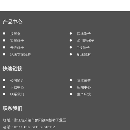
产品中心
接线盒
接线端子
零线端子
多用途端子
开关端子
T接端子
绝缘穿刺线夹
配线器材
快速链接
公司简介
资质荣誉
下载中心
新闻中心
联系我们
生产环境
联系我们
地 址：浙江省乐清市象阳镇四板桥工业区
电 话：0577-61616111 61616112