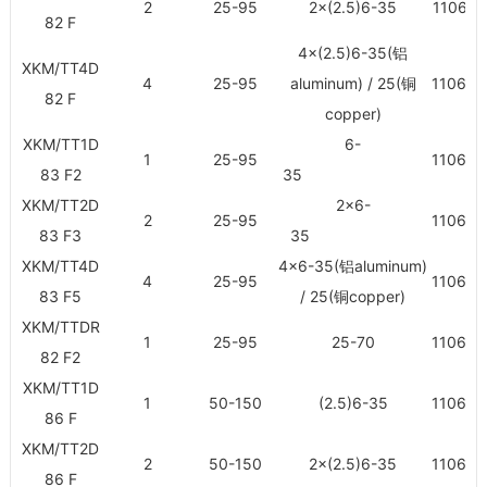
2
25-95
2×(2.5)6-35
110661
82 F
4×(2.5)6-35(铝
XKM/TT4D
4
25-95
aluminum) / 25(铜
110662
82 F
copper)
XKM/TT1D
6-
1
25-95
110663
83 F2
35
XKM/TT2D
2×6-
2
25-95
110664
83 F3
35
XKM/TT4D
4×6-35(铝aluminum)
4
25-95
110665
83 F5
/ 25(铜copper)
XKM/TTDR
1
25-95
25-70
110666
82 F2
XKM/TT1D
1
50-150
(2.5)6-35
110667
86 F
XKM/TT2D
2
50-150
2×(2.5)6-35
110668
86 F