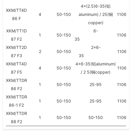
4×(2.5)6-35(铝
XKM/TT4D
4
50-150
aluminum) / 25(铜
110669
86 F
copper)
XKM/TT1D
6-
1
50-150
110670
87 F2
35
XKM/TT2D
2×6-
2
50-150
110671
87 F3
35
XKM/TT4D
4×6-35(铝aluminum)
4
50-150
110672
87 F5
/ 2 5(铜copper)
XKM/TTDR
1
50-150
25-95
110673
86 F2
XKM/TTDR
1
50-150
25-95
110674
86-1 F2
XKM/TTDR
1
50-150
50-150
110675
88 F2