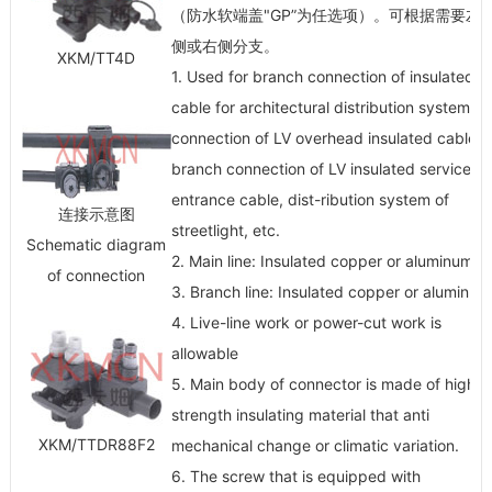
（防水软端盖"GP”为任选项）。可根据需要左
侧或右侧分支。
XKM/TT4D
1. Used for branch connection of insulated
cable for architectural distribution system,
connection of LV overhead insulated cable,
branch connection of LV insulated service-
entrance cable, dist-ribution system of
连接示意图
streetlight, etc.
Schematic diagram
2. Main line: Insulated copper or aluminum
of connection
3. Branch line: Insulated copper or aluminum
4. Live-line work or power-cut work is
allowable
5. Main body of connector is made of high
strength insulating material that anti
XKM/TTDR88F2
mechanical change or climatic variation.
6. The screw that is equipped with