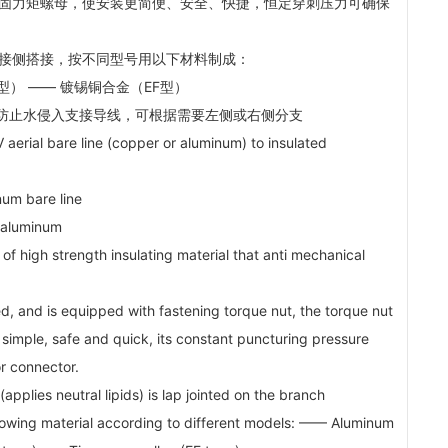
紧固力矩螺母，使安装更简便、安全、快捷，恒定穿刺压力可确保
支接侧搭接，按不同型号用以下材料制成：
型） —— 镀锡铜合金（EF型）
可防止水侵入支接导线，可根据需要左侧或右侧分支
 aerial bare line (copper or aluminum) to insulated
num bare line
r aluminum
f high strength insulating material that anti mechanical
ed, and is equipped with fastening torque nut, the torque nut
 simple, safe and quick, its constant puncturing pressure
or connector.
applies neutral lipids) is lap jointed on the branch
llowing material according to different models: —— Aluminum