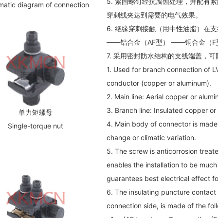
5. 紧固螺钉经抗腐蚀处理，并配有
atic diagram of connection
穿刺线夹达到需要的电气效果。
6. 绝缘穿刺接触（用中性油脂）在
——铝合金（AF型） ——铜合金（F
7. 采用密封防水结构的支线端盖，
1. Used for branch connection of LV
conductor (copper or aluminum).
2. Main line: Aerial copper or alumi
3. Branch line: Insulated copper o
单力矩螺母
4. Main body of connector is made o
Single-torque nut
change or climatic variation.
5. The screw is anticorrosion treat
enables the installation to be much
guarantees best electrical effect f
6. The insulating puncture contact (
connection side, is made of the fo