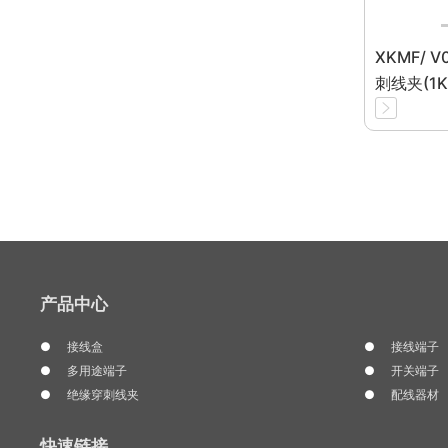
XKMF/
刺线夹(1K
产品中心
接线盒
接线端子
多用途端子
开关端子
绝缘穿刺线夹
配线器材
快速链接