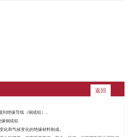
返回
支接到绝缘导线（铜或铝）。
：绝缘铜或铝
械变化和气候变化的绝缘材料制成。