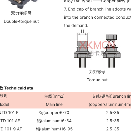
alloy (AF type) ——Copper alloy (F
7. End cap of branch line adopts wa
双力矩螺母
into the branch connected conductor
Double-torque nut
the demand.
力矩螺母
Torque nut
echnicald ata
型号
主线(mm
2
)
支线(铜/铝)Branch li
odel
Main line
(copper/aluminum)(m
TD 101 F
铜(copper)6-70
2.5-35
TD 101 AF
铝(aluminum)6-54
2.5-35
D 101-9 AF
铝(aluminum)16-95
2.5-35