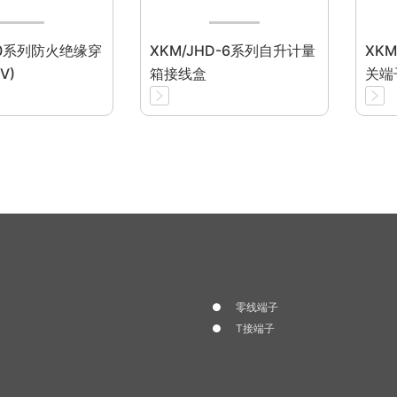
 V0系列防火绝缘穿
XKM/JHD-6系列自升计量
XKM
V)
箱接线盒
关端
零线端子
T接端子