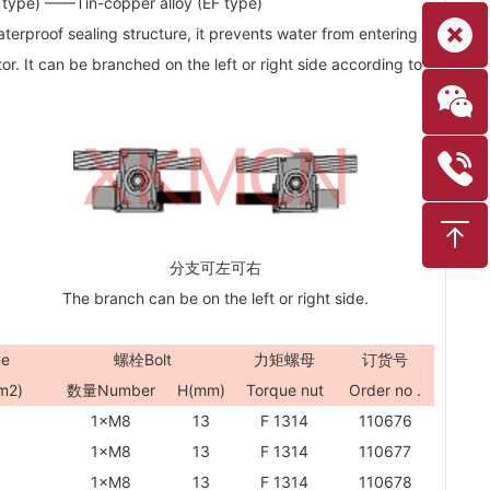
 type) ——Tin-copper alloy (EF type)
terproof sealing structure, it prevents water from entering
. It can be branched on the left or right side according to
分支可左可右
The branch can be on the left or right side.
ne
螺栓Bolt
力矩螺母
订货号
m
2
)
数量Number
H(mm)
Torque nut
Order no .
1×M8
13
F 1314
110676
1×M8
13
F 1314
110677
1×M8
13
F 1314
110678